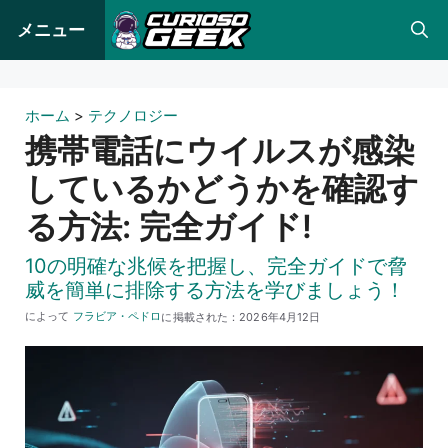
コ
メニュー
ン
テ
ン
ホーム
>
テクノロジー
ツ
携帯電話にウイルスが感染
へ
しているかどうかを確認す
ス
る方法: 完全ガイド!
キ
ッ
10の明確な兆候を把握し、完全ガイドで脅
プ
威を簡単に排除する方法を学びましょう！
によって
フラビア・ペドロ
に掲載された：
2026年4月12日