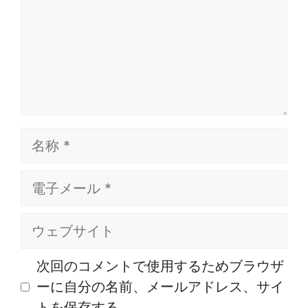
ト
名
称
電
子
メ
ウ
ー
ェ
ル
ブ
次回のコメントで使用するためブラウザ
サ
ーに自分の名前、メールアドレス、サイ
イ
トを保存する。