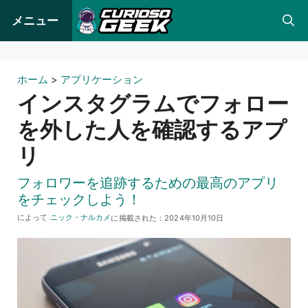
コ
メニュー
ン
テ
ン
ホーム
>
アプリケーション
ツ
インスタグラムでフォロー
へ
を外した人を確認するアプ
ス
リ
キ
ッ
フォロワーを追跡するための最高のアプリ
プ
をチェックしよう！
によって
ニック・ナルカメ
に掲載された：
2024年10月10日