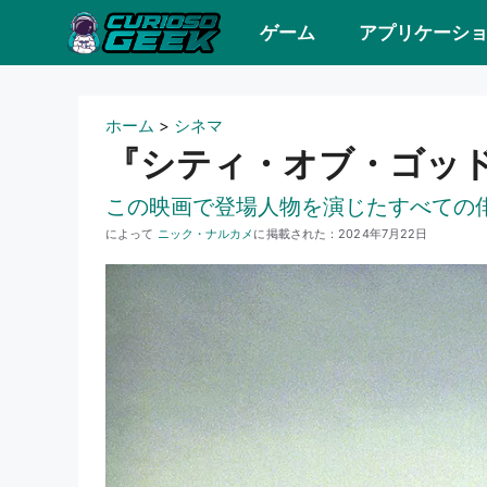
コ
ゲーム
アプリケーシ
ン
テ
ン
ホーム
>
シネマ
ツ
『シティ・オブ・ゴッ
へ
この映画で登場人物を演じたすべての
ス
によって
ニック・ナルカメ
に掲載された：
2024年7月22日
キ
ッ
プ