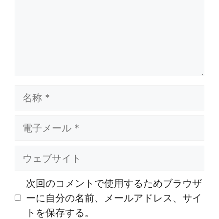
名
称
電
子
メ
ウ
ー
ェ
ル
ブ
次回のコメントで使用するためブラウザ
サ
ーに自分の名前、メールアドレス、サイ
イ
トを保存する。