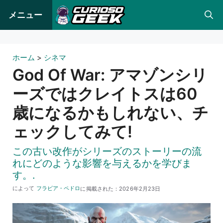
コ
メニュー
ン
テ
ン
ホーム
>
シネマ
ツ
God Of War: アマゾンシリ
へ
ーズではクレイトスは60
ス
歳になるかもしれない、チ
キ
ッ
ェックしてみて!
プ
この古い改作がシリーズのストーリーの流
れにどのような影響を与えるかを学びま
す。.
によって
フラビア・ペドロ
に掲載された：
2026年2月23日