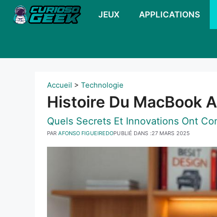
Skip
JEUX
APPLICATIONS
to
content
Accueil
>
Technologie
Histoire Du MacBook Ai
Quels Secrets Et Innovations Ont Co
PAR
AFONSO FIGUEIREDO
PUBLIÉ DANS :
27 MARS 2025