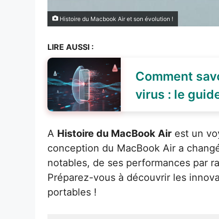
Histoire du Macbook Air et son évolution !
LIRE AUSSI :
Comment savoi
virus : le guid
A
Histoire du MacBook Air
est un voy
conception du MacBook Air a changé au
notables, de ses performances par ra
Préparez-vous à découvrir les innov
portables !