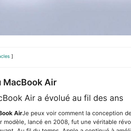
acles
u MacBook Air
ook Air a évolué au fil des ans
Book Air
Je peux voir comment la conception de 
r modèle, lancé en 2008, fut une véritable révolu
vant. Au fil du temps, Apple a continué à améli