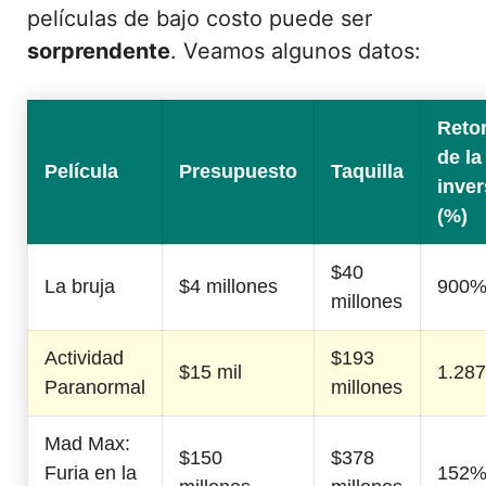
películas de bajo costo puede ser
sorprendente
. Veamos algunos datos:
Reto
de la
Película
Presupuesto
Taquilla
inver
(%)
$40
La bruja
$4 millones
900
millones
Actividad
$193
$15 mil
1.28
Paranormal
millones
Mad Max:
$150
$378
Furia en la
152