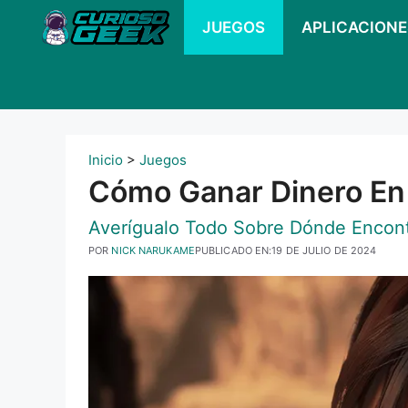
Ir
JUEGOS
APLICACIONE
al
contenido
Inicio
>
Juegos
Cómo Ganar Dinero En 
Averígualo Todo Sobre Dónde Encontr
POR
NICK NARUKAME
PUBLICADO EN:
19 DE JULIO DE 2024