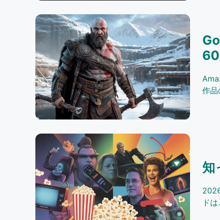
G
6
Ama
作品
知
20
ドは