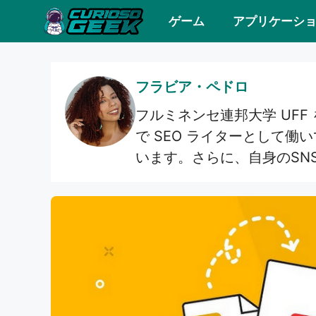
コ
ゲーム
アプリケーシ
ン
テ
ン
フラビア・ペドロ
ツ
フルミネンセ連邦大学 UFF 
へ
で SEO ライターとして働
ス
います。さらに、自身のSNS
キ
ッ
プ