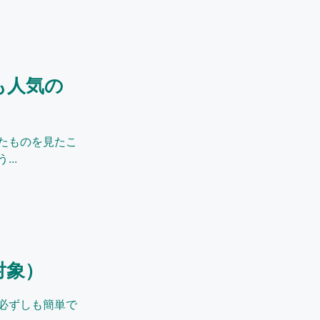
も人気の
たものを見たこ
..
対象）
必ずしも簡単で