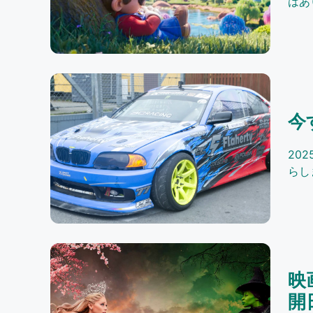
はあ
今
20
らし
映
開