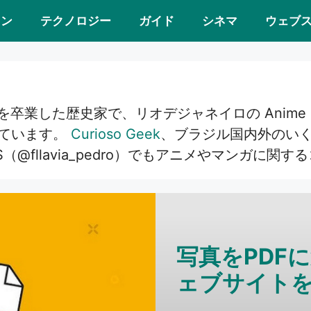
ョン
テクノロジー
ガイド
シネマ
ウェブ
を卒業した歴史家で、リオデジャネイロの Anime 
いています。
Curioso Geek
、ブラジル国内外のい
（@fllavia_pedro）でもアニメやマンガに関
写真をPDF
ェブサイト