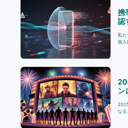
携
認
私た
個人
2
ン
20
なる