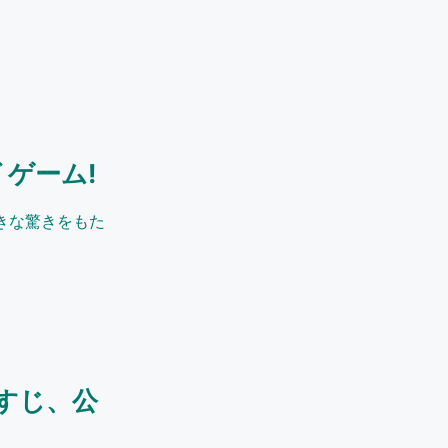
 ゲーム!
きな驚きをもた
すじ、公