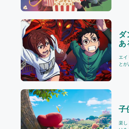
ダ
あ
エイ
とが
子
楽し