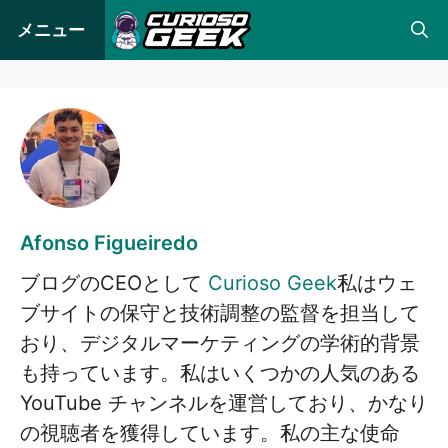
コ
メニュー
ン
テ
ン
ツ
へ
ス
キ
Afonso Figueiredo
ッ
ブログのCEOとして
Curioso Geek
私はウェ
プ
ブサイトの保守と技術調整の監督を担当して
おり、デジタルマーケティングの学術的背景
も持っています。私はいくつかの人気のある
YouTube チャンネルを運営しており、かなり
の視聴者を獲得しています。私の主な使命