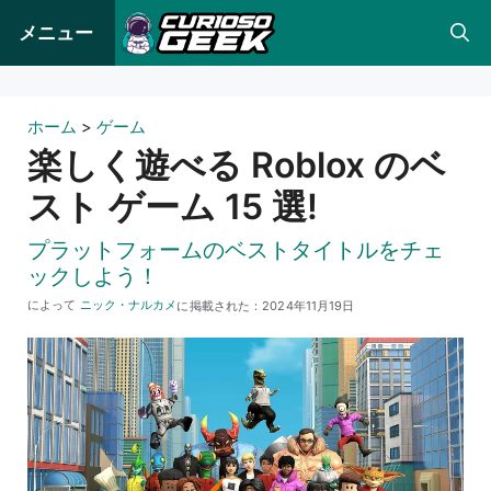
コ
メニュー
ン
テ
ン
ホーム
>
ゲーム
ツ
楽しく遊べる Roblox のベ
へ
スト ゲーム 15 選!
ス
キ
プラットフォームのベストタイトルをチェ
ックしよう！
ッ
によって
ニック・ナルカメ
に掲載された：
2024年11月19日
プ