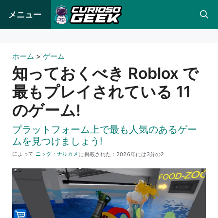
コ
メニュー
ン
テ
ン
ホーム
>
ゲーム
ツ
知っておくべき Roblox で
へ
最もプレイされている 11
ス
のゲーム!
キ
ッ
プラットフォーム上で最も人気のあるゲー
プ
ムを見つけましょう!
によって
ニック・ナルカメ
に掲載された：
2026年には3分の2