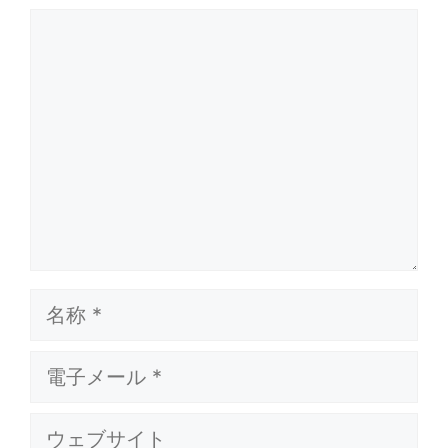
コ
メ
ン
ト
名
称
電
子
メ
ウ