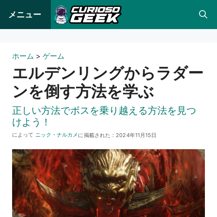
コ
メニュー
ン
テ
ン
ホーム
>
ゲーム
ツ
エルデンリングからラダー
へ
ンを倒す方法を学ぶ
ス
キ
正しい方法でボスを乗り越える方法を見つ
けよう！
ッ
によって
ニック・ナルカメ
に掲載された：
2024年11月15日
プ