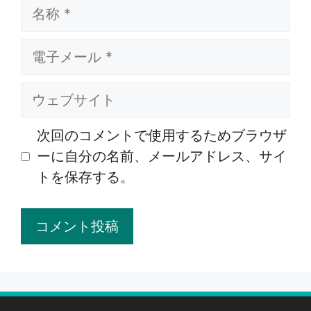
名
称
電
子
メ
ウ
ー
ェ
ル
ブ
次回のコメントで使用するためブラウザ
サ
ーに自分の名前、メールアドレス、サイ
イ
トを保存する。
ト