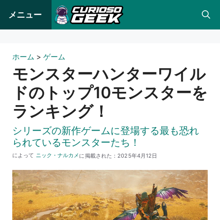
コ
メニュー
ン
テ
ン
ホーム
>
ゲーム
ツ
モンスターハンターワイル
へ
ドのトップ10モンスターを
ス
ランキング！
キ
ッ
シリーズの新作ゲームに登場する最も恐れ
プ
られているモンスターたち！
によって
ニック・ナルカメ
に掲載された：
2025年4月12日