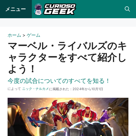
コ
メニュー
ン
テ
ン
ホーム
>
ゲーム
ツ
マーベル・ライバルズのキ
へ
ャラクターをすべて紹介し
ス
よう！
キ
ッ
今度の試合についてのすべてを知る！
プ
によって
ニック・ナルカメ
に掲載された：
2024年から10月1日