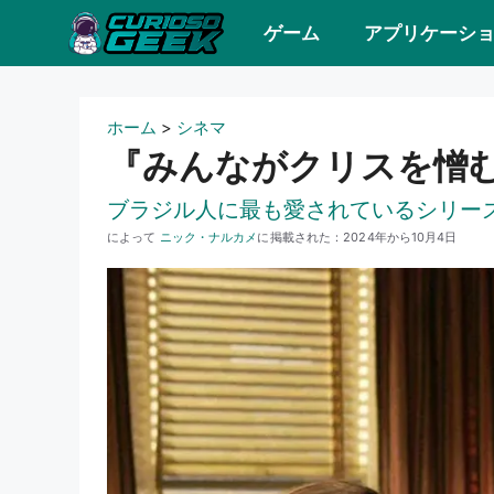
コ
ゲーム
アプリケーシ
ン
テ
ン
ホーム
>
シネマ
ツ
『みんながクリスを憎
へ
ブラジル人に最も愛されているシリー
ス
によって
ニック・ナルカメ
に掲載された：
2024年から10月4日
キ
ッ
プ