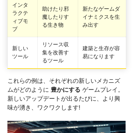
インタ
助けたり邪
新たなゲームダ
ラクテ
魔したりす
イナミクスを生
ィブモ
る生き物
み出す
ブ
リソース収
新しい
建築と生存が容
集を改善す
ツール
易になります
るツール
これらの例は、それぞれの新しいメカニズ
ムがどのように
豊かにする
ゲームプレイ。
新しいアップデートが出るたびに、より興
味が湧き、ワクワクします!