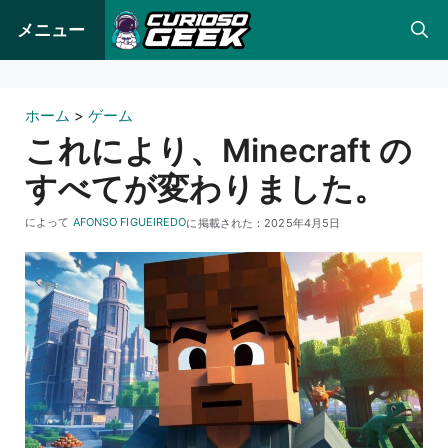
コ
メニュー
ン
テ
ン
ホーム
>
ゲーム
ツ
これにより、Minecraft の
へ
すべてが変わりました。
ス
キ
によって
AFONSO FIGUEIREDO
に掲載された：
2025年4月5日
ッ
プ