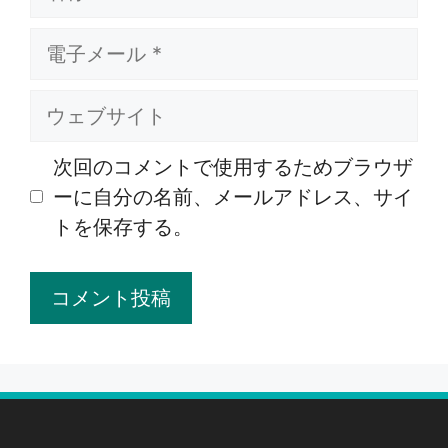
称
電
子
メ
ウ
ー
ェ
ル
ブ
次回のコメントで使用するためブラウザ
サ
ーに自分の名前、メールアドレス、サイ
イ
トを保存する。
ト