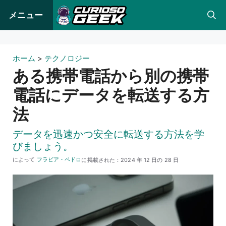
コ
メニュー
ン
テ
ン
ホーム
>
テクノロジー
ツ
ある携帯電話から別の携帯
へ
電話にデータを転送する方
ス
法
キ
ッ
データを迅速かつ安全に転送する方法を学
プ
びましょう。
によって
フラビア・ペドロ
に掲載された：
2024 年 12 日の 28 日