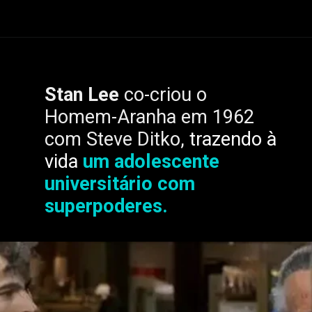
Em
Oshi no Ko
,
Ruby
Stan Lee
co-criou o
Homem-Aranha em 1962
Hoshino
busca seguir os
com Steve Ditko,
trazendo à
passos de sua falecida
vida
um adolescente
mãe e se tornar uma
universitário com
grande estrela do pop.
superpoderes.