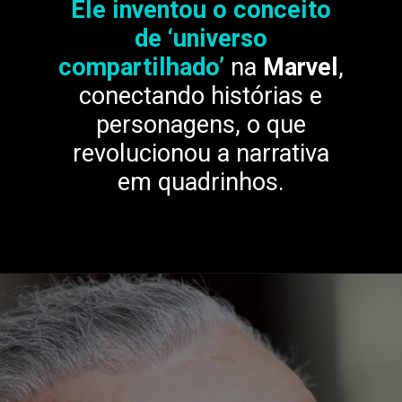
Ele inventou o conceito
de ‘universo
compartilhado’
na
Marvel
,
conectando histórias e
personagens,
o que
revolucionou a narrativa
em quadrinhos.